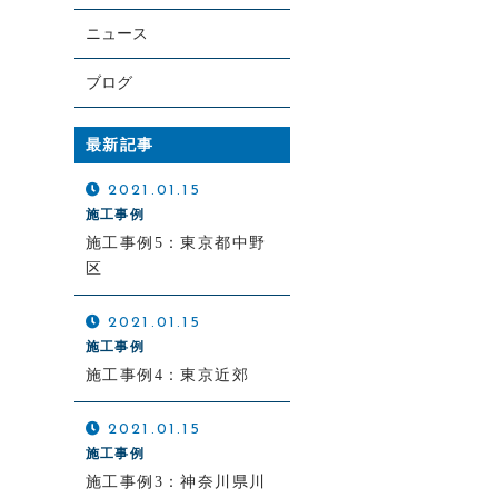
ニュース
ブログ
最新記事
お電話での受付
080-8070-6118
2021.01.15
施工事例
9：00～20：00（担当：佐伯）
施工事例5：東京都中野
区
2021.01.15
施工事例
施工事例4：東京近郊
2021.01.15
施工事例
施工事例3：神奈川県川